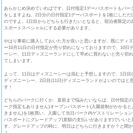
あらかじめ決めていればです。日付指定1デーパスポートもパー
をしますよね。2日分の日付指定1デーパスポートを1枚にしただ
のですよ。1日目からどちらも行きたいとなると、宿泊者限定の
スポートスペシャルにする必要があります。
やはり事前に購入しておいた方が良いと思いますが、既にディズ
ー10月11日の日付指定が売り切れになっておりますので、10日
ーシー、11日ディズニーランドにして早めに買わないと売り切
てしまいます。
よって、11日はディズニーシーは混むと予想しますので、1日目(1
ディズニーシー、2日目(11日)ディズニーランドがよいのではと
す！
どちらのパークに行くか、直前まで悩みたいならば、日付指定の
ーク指定もありません)オープンパスポート(入園規制がかかると
きません)を1枚買い、入園して当日パーク内ゲストリレーション
パスポートにグレードアップ(差額の支払いがあります)でいいと
す。グレードアップの時に、明日はどちらに行きますか？と聞か
よ。