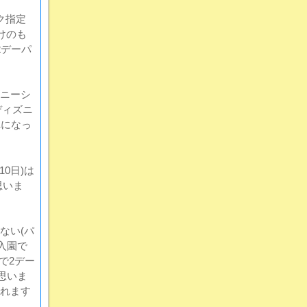
ク指定
けのも
2デーパ
ニーシ
ディズニ
れになっ
0日)は
思いま
ない(パ
入園で
で2デー
思いま
れます