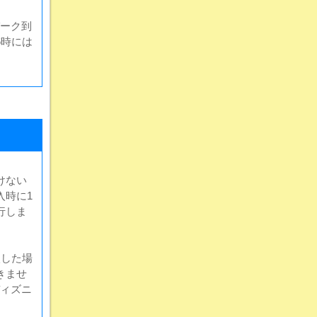
ーク到
6時には
けない
入時に1
行しま
入した場
きませ
ィズニ