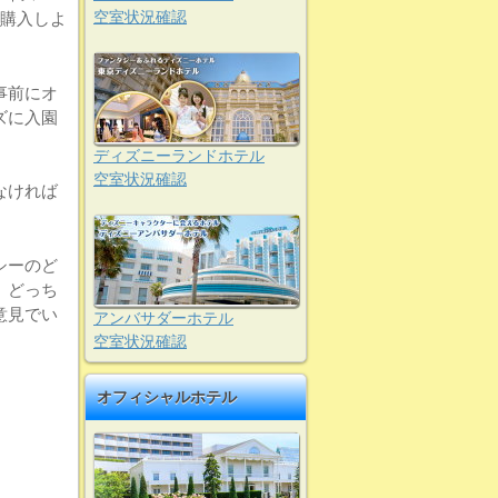
空室状況確認
を購入しよ
事前にオ
ズに入園
ディズニーランドホテル
空室状況確認
なければ
シーのど
、どっち
意見でい
アンバサダーホテル
空室状況確認
オフィシャルホテル