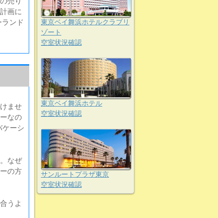
の売り
計画に
ーランド
東京ベイ舞浜ホテルクラブリ
ゾート
空室状況確認
東京ベイ舞浜ホテル
けませ
空室状況確認
ーなの
バケーシ
。なぜ
ーの方
サンルートプラザ東京
空室状況確認
合うよ