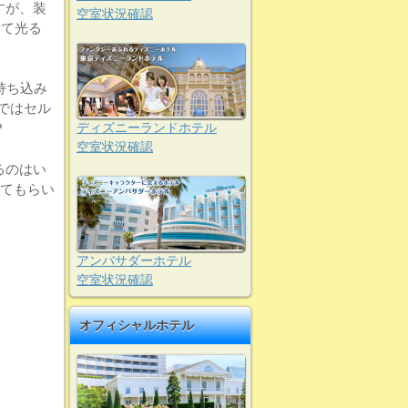
すが、装
空室状況確認
って光る
持ち込み
ではセル
？
ディズニーランドホテル
空室状況確認
るのはい
せてもらい
アンバサダーホテル
空室状況確認
オフィシャルホテル