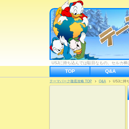
USJに持ち込んでは駄目なもの。セルカ棒
TOP
Q&A
テーマパーク徹底攻略 TOP
Q&A
USJに