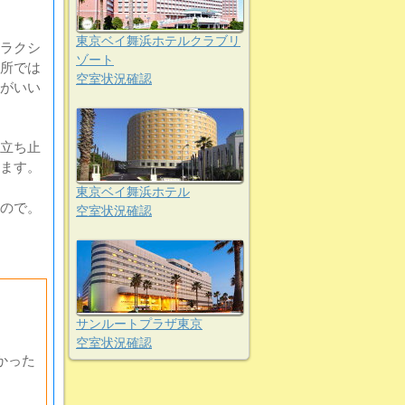
東京ベイ舞浜ホテルクラブリ
ラクシ
ゾート
所では
空室状況確認
がいい
立ち止
ます。
東京ベイ舞浜ホテル
ので。
空室状況確認
サンルートプラザ東京
空室状況確認
かった