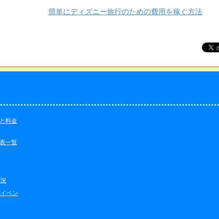
簡単にディズニー旅行のための費用を稼ぐ方法
と料金
表一覧
状況
催イベン