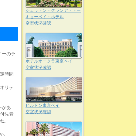
シェラトン・グランデ・トー
キョーベイ・ホテル
空室状況確認
キーのラ
ホテルオークラ東京ベイ
空室状況確認
定時間
オリテ
ヒルトン東京ベイ
ーがあ
空室状況確認
付先着
ね。
うか。