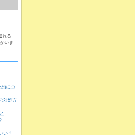
遅れる
がいま
予約につ
の対処方
と
？
いい？