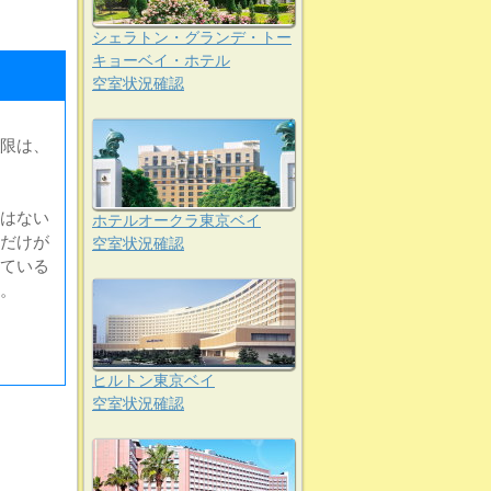
シェラトン・グランデ・トー
キョーベイ・ホテル
空室状況確認
限は、
はない
ホテルオークラ東京ベイ
だけが
空室状況確認
ている
。
ヒルトン東京ベイ
空室状況確認