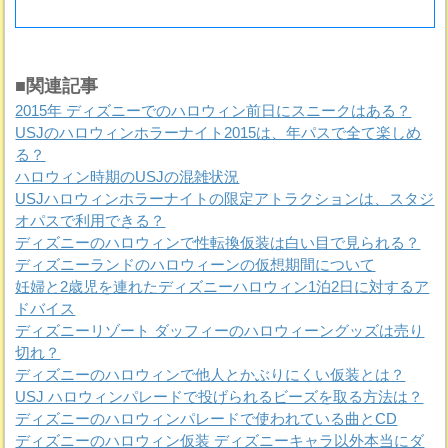
■関連記事
2015年 ディズニーでのハロウィン前日にスニークはある？
USJのハロウィンホラーナイト2015は、年パスで全て楽しめ
る？
ハロウィン時期のUSJの混雑状況
USJハロウィンホラーナイトの限定アトラクションは、スタジ
オパスで利用できる？
ディズニーのハロウィンで性転換仮装は白い目で見られる？
ディズニーランドのハロウィーンの仮想期間について
妊婦と2歳児を連れたディズニーハロウィン1泊2日に対するア
ドバイス
ディズニーリゾート ダッフィーのハロウィーングッズは売り
切れ？
ディズニーのハロウィンで他人とかぶりにくい仮装とは？
USJ ハロウィンパレードで投げられるビーズを取る方法は？
ディズニーのハロウィンパレードで使われている曲とCD
ディズニーのハロウィン仮装 ディズニーキャラ以外本当にダ