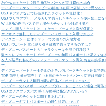
2デーのeチケット 2日目 希望のパークが売り切れの場合
ディズニーチケット コンビニの前売り在庫は店舗ごとで異なる？
USJ ヤフオクなどで転売されたチケットを無効化！
USJ フリマアプリ、メルカリで購入したチケットも使用禁止にな
WILLERの夜行バスで行く場合のチケット受け取り場所
コンビニ購入チケットは、チケットブースで交換が必要？
ヤフオクで落札したディズニーパスポートで入場できる？
ディズニーシー 団体チケットでの個々の入場方法
USJ パスポート 常に割り引き価格で購入できるのでは？
ディズニーパスポートのキャラクターは全部で何種類？
親のクレジットカードでディズニーの年間パスポートは購入でき
友人が勝手に私の分のディズニーのチケットを購入 お金を請求さ
す。
ディズニーパートナーホテルのホテル内パークチケット用意特典
TDR 前売り券が完売している日のチケットのパーク変更は可能？
ディズニーランド入園日指定の団体パスポートについて
ディズニーのパスポートのアップグレード。こういう場合は可能
USJ エクスプレスパス 時間が勝手に指定されている？
ディズニーのチケットに関するあれこれ
ディズニーギフトパスポートの日付指定について