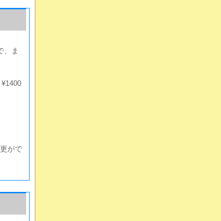
で、ま
1400
更がで