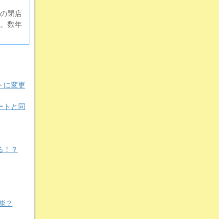
の閉店
。数年
トに変更
ートと同
る！？
能？