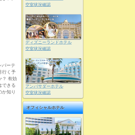
空室状況確認
ディズニーランドホテル
空室状況確認
ンパーテ
月行く予
？ 有効
はできる
アンバサダーホテル
のか知り
空室状況確認
オフィシャルホテル