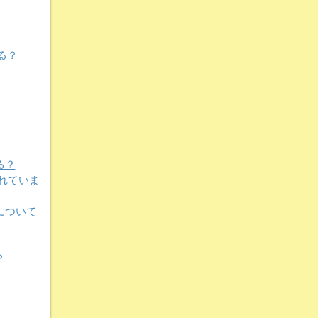
る？
る？
れていま
について
？