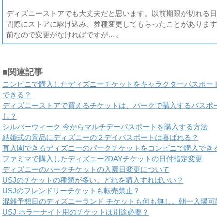
ディズニーストアでも大丈夫だと思います。以前期限が切れる日
間際にストアに駆け込み、券種変更してもらったことがあります
前なので変更がなければですが…。
■関連記事
コンビニで購入したディズニーチケットをキャラクターパスポー
できる？
ディズニーストアで買えるチケットは、パークで購入するパスポ
じ？
シルバーウィーク 今からマルチデーパスポートを購入する方法
結婚式の景品にディズニーの２デイパスポートは喜ばれる？
直入園できるディズニーのパークチケットをコンビニで購入でき
ファミマで購入したディズニー2DAYチケットの日付指定変更
ディズニーのパークチケットの入園日変更について
USJのチケットの種類が多い。どれを購入すればいい？
USJのフレンドリーチケットも転売禁止？
混雑予想日のディズニーランド チケットも何も無し。朝一入場可
USJ ホラーナイト用のチケットは別途必要？